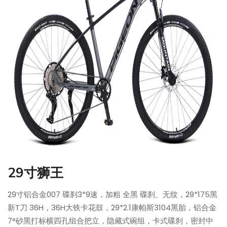
29寸狮王
29寸铝合金007 碟刹3*9速，加粗 全黑 碟刹、无纹，29*175黑
新T刀 36H，36H大铁卡花鼓，29*2.1康帕斯3104黑胎，铝合金
7°砂黑打标横四孔组合把立，隐藏式碗组，卡式碟刹，密封中