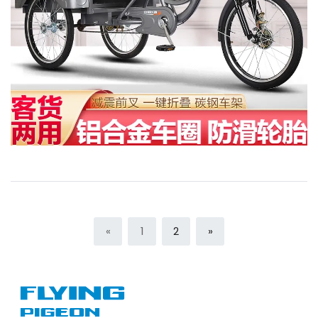
«
1
2
»